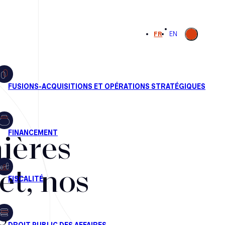
Ouvrir la
FR
EN
recherche
ières
et, nos
s