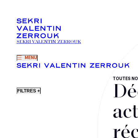
SEKRI VALENTIN ZERROUK
MENU
TOUTES NO
Dé
FILTRES +
act
ré
Fusions-acquisitions et opérations stratégiques