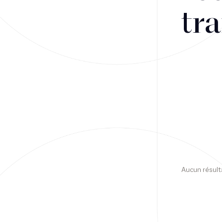
tra
Financement
Fiscalité
Droit public des affaires
Droit social
Contentieux des affaires
Droit immobilier
Restructuring
Aucun résult
Article
Cabinet
Presse