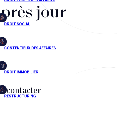
après jour
s contacter
CT