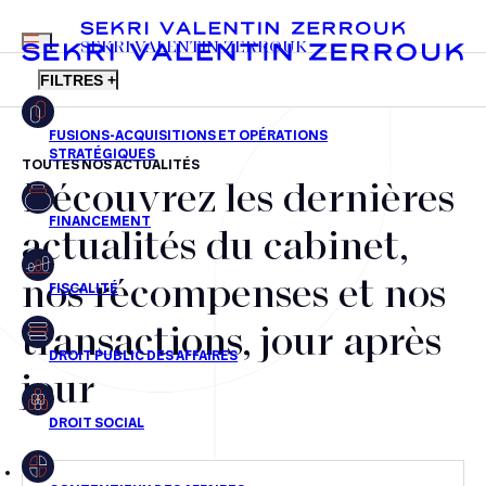
MENU
SEKRI VALENTIN ZERROUK
FILTRES +
TOUTES NOS ACTUALITÉS
Découvrez les dernières
FR
EN
Fusions-acquisitions et opérations stratégiques
actualités du cabinet,
Financement
nos récompenses et nos
Fiscalité
transactions, jour après
Droit public des affaires
jour
Droit social
Contentieux des affaires
Droit immobilier