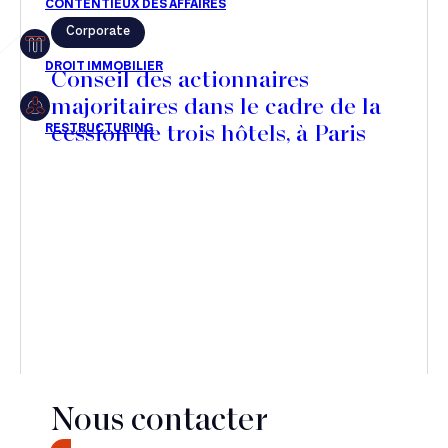
Corporate
Restructuring
Conseil des actionnaires
majoritaires dans le cadre de la
cession de trois hôtels, à Paris
Article
Cabinet
Presse
Récompense
Transaction
Nous contacter