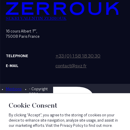
SEKRI VALENTIN ZERROUK
er
16 cours Albert 1
,
75008 Paris France
+33 (0) 1 58 18 30 30
TELEPHONE
contact@svz.fr
E-MAIL
Mentions
- Copyright
Designed by Bonhomme
légales
2024
Cookie Consent
By clicking “Accept”, you agree to the storing of cookies on your
device to enhance site navigation, analyze site usage, and assist in
our marketing efforts. Visit the Privacy Policy to find out more.