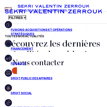
MENU
SEKRI VALENTIN ZERROUK
FILTRES +
TOUTES NOS ACTUALITÉS
Découvrez les dernières
FR
EN
Fusions-acquisitions et opérations stratégiques
actualités du cabinet,
Financement
Nous contacter
nos récompenses et nos
Fiscalité
transactions, jour après
CONTACT
Droit public des affaires
jour
Droit social
Contentieux des affaires
Aucun résultats pour cette recherche
Droit immobilier