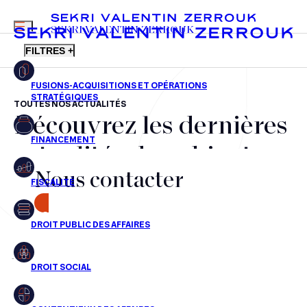
MENU
SEKRI VALENTIN ZERROUK
FILTRES +
TOUTES NOS ACTUALITÉS
Découvrez les dernières
FR
EN
Fusions-acquisitions et opérations stratégiques
actualités du cabinet,
Financement
Nous contacter
nos récompenses et nos
Fiscalité
transactions, jour après
CONTACT
Droit public des affaires
jour
Droit social
Contentieux des affaires
Aucun résultats pour cette recherche
Droit immobilier