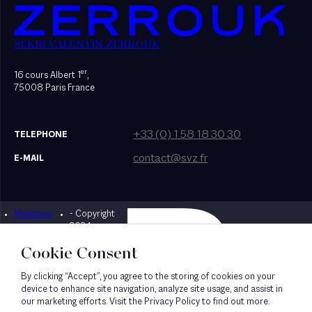
SEKRI VALENTIN ZERROUK
er
16 cours Albert 1
,
75008 Paris France
+33 (0) 1 58 18 30 30
TELEPHONE
contact@svz.fr
E-MAIL
Mentions
- Copyright
Designed by Bonhomme
légales
2024
Cookie Consent
By clicking “Accept”, you agree to the storing of cookies on your
device to enhance site navigation, analyze site usage, and assist in
our marketing efforts. Visit the Privacy Policy to find out more.