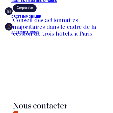
Corporate
Restructuring
Conseil des actionnaires
majoritaires dans le cadre de la
cession de trois hôtels, à Paris
Article
Cabinet
Presse
Récompense
Transaction
Nous contacter