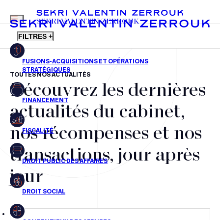
MENU
SEKRI VALENTIN ZERROUK
FILTRES +
TOUTES NOS ACTUALITÉS
Découvrez les dernières
FR
EN
Fusions-acquisitions et opérations stratégiques
actualités du cabinet,
Financement
nos récompenses et nos
Fiscalité
transactions, jour après
Droit public des affaires
jour
Droit social
Contentieux des affaires
Droit immobilier