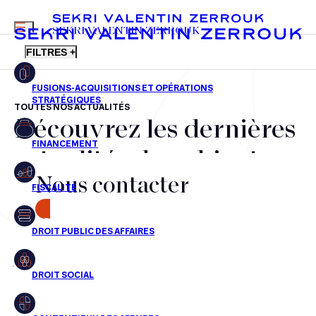
MENU
SEKRI VALENTIN ZERROUK
FILTRES +
TOUTES NOS ACTUALITÉS
Découvrez les dernières
FR
EN
Fusions-acquisitions et opérations stratégiques
actualités du cabinet,
Financement
Nous contacter
nos récompenses et nos
Fiscalité
transactions, jour après
CONTACT
Droit public des affaires
jour
Droit social
Contentieux des affaires
Aucun résultats pour cette recherche
Droit immobilier