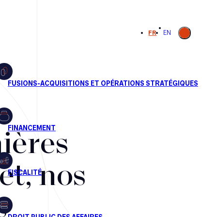
Ouvrir la
FR
EN
recherche
ières
et, nos
s