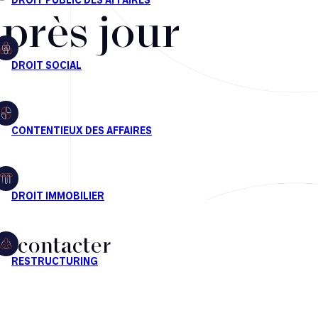
après jour
s contacter
CT