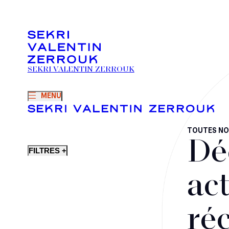
SEKRI VALENTIN ZERROUK
MENU
TOUTES NO
Dé
FILTRES +
act
ré
Fusions-acquisitions et opérations stratégiques