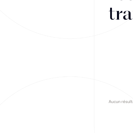
tra
Financement
Fiscalité
Droit public des affaires
Droit social
Contentieux des affaires
Droit immobilier
Restructuring
Aucun résult
Article
Cabinet
Presse