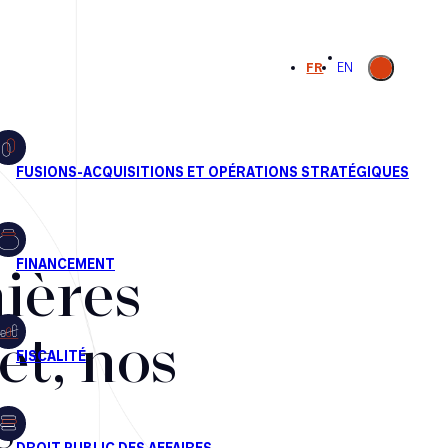
Ouvrir la
FR
EN
recherche
ières
et, nos
s