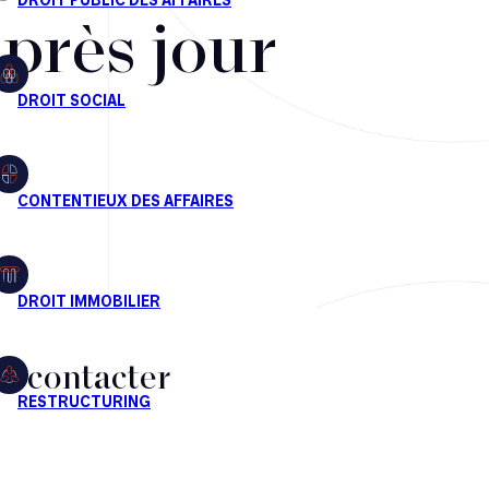
après jour
s contacter
CT