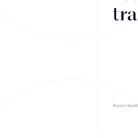
tra
Financement
Fiscalité
Droit public des affaires
Droit social
Contentieux des affaires
Droit immobilier
Restructuring
Aucun résult
Article
Cabinet
Presse