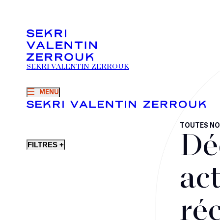
SEKRI VALENTIN ZERROUK
MENU
TOUTES NO
Dé
FILTRES +
act
ré
Fusions-acquisitions et opérations stratégiques