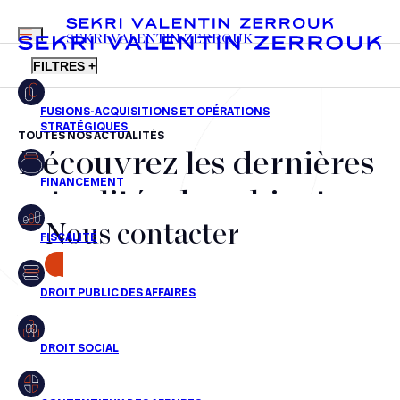
MENU
SEKRI VALENTIN ZERROUK
FILTRES +
TOUTES NOS ACTUALITÉS
Découvrez les dernières
FR
EN
Fusions-acquisitions et opérations stratégiques
actualités du cabinet,
Financement
Nous contacter
nos récompenses et nos
Fiscalité
transactions, jour après
CONTACT
Droit public des affaires
jour
Droit social
Contentieux des affaires
Aucun résultats pour cette recherche
Droit immobilier