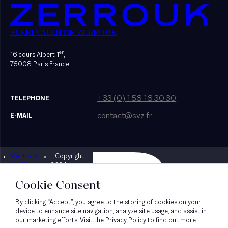
SEKRI VALENTIN ZERROUK
er
16 cours Albert 1
,
75008 Paris France
+33 (0) 1 58 18 30 30
TELEPHONE
contact@svz.fr
E-MAIL
Mentions
- Copyright
Designed by Bonhomme
légales
2024
Cookie Consent
By clicking “Accept”, you agree to the storing of cookies on your
device to enhance site navigation, analyze site usage, and assist in
our marketing efforts. Visit the Privacy Policy to find out more.