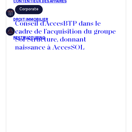
Corporate
Restructuring
Conseil d'AccesBTP dans le
cadre de l’acquisition du groupe
Sol Structure, donnant
Article
naissance à AccesSOL
Cabinet
Presse
Récompense
Transaction