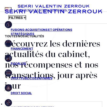
MENU
SEKRI VALENTIN ZERROUK
FILTRES +
TOUTES NOS ACTUALITÉS
Découvrez les dernières
FR
EN
Fusions-acquisitions et opérations stratégiques
actualités du cabinet,
Financement
nos récompenses et nos
Fiscalité
transactions, jour après
Droit public des affaires
jour
Droit social
Contentieux des affaires
Droit immobilier