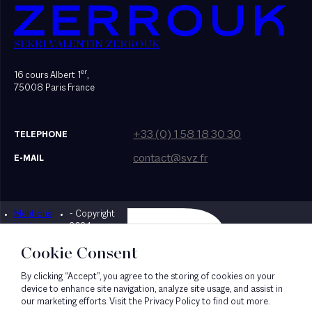
SEKRI VALENTIN ZERROUK
er
16 cours Albert 1
,
75008 Paris France
+33 (0) 1 58 18 30 30
TELEPHONE
contact@svz.fr
E-MAIL
Mentions
- Copyright
Designed by Bonhomme
légales
2024
Cookie Consent
By clicking “Accept”, you agree to the storing of cookies on your
device to enhance site navigation, analyze site usage, and assist in
our marketing efforts. Visit the Privacy Policy to find out more.