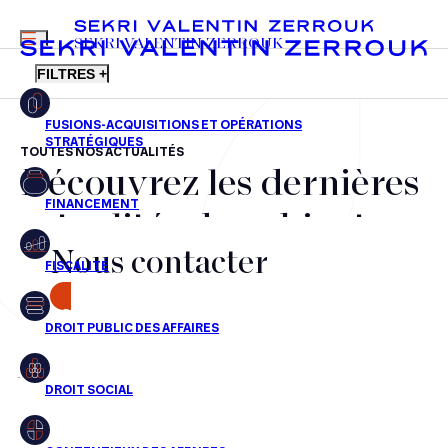
MENU
SEKRI VALENTIN ZERROUK
FILTRES +
TOUTES NOS ACTUALITÉS
Découvrez les dernières
FR
EN
Fusions-acquisitions et opérations stratégiques
actualités du cabinet,
Financement
Nous contacter
nos récompenses et nos
Fiscalité
transactions, jour après
CONTACT
Droit public des affaires
jour
Droit social
Contentieux des affaires
Aucun résultats pour cette recherche
Droit immobilier