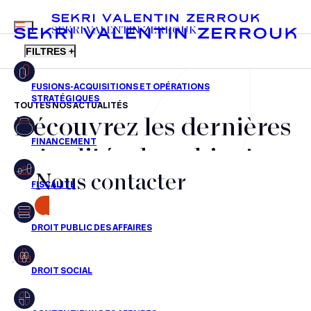
MENU
SEKRI VALENTIN ZERROUK
FILTRES +
TOUTES NOS ACTUALITÉS
Découvrez les dernières
FR
EN
Fusions-acquisitions et opérations stratégiques
actualités du cabinet,
Financement
Nous contacter
nos récompenses et nos
Fiscalité
transactions, jour après
CONTACT
Droit public des affaires
jour
Droit social
Contentieux des affaires
Aucun résultats pour cette recherche
Droit immobilier