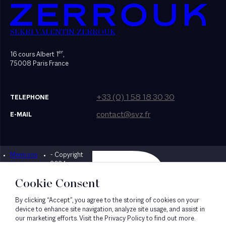
SEKRI VALENTIN ZERROUK
er
16 cours Albert 1
,
75008 Paris France
+33 (0) 1 58 18 30 30
TELEPHONE
contact@svz.fr
E-MAIL
Mentions
- Copyright
Designed by Bonhomme
légales
2024
Cookie Consent
By clicking “Accept”, you agree to the storing of cookies on your
device to enhance site navigation, analyze site usage, and assist in
our marketing efforts. Visit the Privacy Policy to find out more.