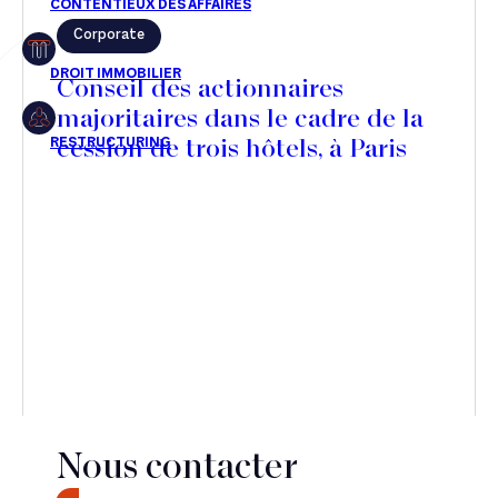
Corporate
Restructuring
Conseil des actionnaires
majoritaires dans le cadre de la
cession de trois hôtels, à Paris
Article
Cabinet
Presse
Récompense
Transaction
Nous contacter