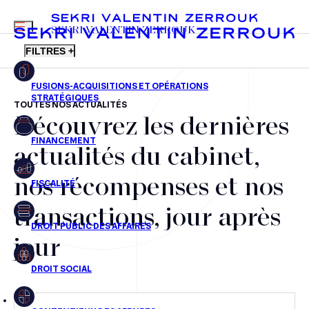
MENU
SEKRI VALENTIN ZERROUK
FILTRES +
TOUTES NOS ACTUALITÉS
Découvrez les dernières
FR
EN
Fusions-acquisitions et opérations stratégiques
actualités du cabinet,
Financement
nos récompenses et nos
Fiscalité
transactions, jour après
Droit public des affaires
jour
Droit social
Contentieux des affaires
Droit immobilier