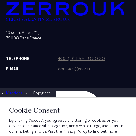
SEKRI VALENTIN ZERROUK
er
16 cours Albert 1
,
75008 Paris France
+33 (0) 1 58 18 30 30
TELEPHONE
contact@svz.fr
E-MAIL
Mentions
- Copyright
Designed by Bonhomme
légales
2024
Cookie Consent
By clicking “Accept”, you agree to the storing of cookies on your
device to enhance site navigation, analyze site usage, and assist in
our marketing efforts. Visit the Privacy Policy to find out more.