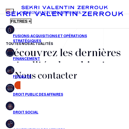
MENU
SEKRI VALENTIN ZERROUK
FILTRES +
TOUTES NOS ACTUALITÉS
Découvrez les dernières
FR
EN
Fusions-acquisitions et opérations stratégiques
actualités du cabinet,
Financement
Nous contacter
nos récompenses et nos
Fiscalité
transactions, jour après
CONTACT
Droit public des affaires
jour
Droit social
Contentieux des affaires
Aucun résultats pour cette recherche
Droit immobilier