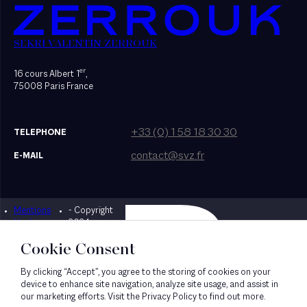
SEKRI VALENTIN ZERROUK
er
16 cours Albert 1
,
75008 Paris France
+33 (0) 1 58 18 30 30
TELEPHONE
contact@svz.fr
E-MAIL
Mentions
- Copyright
Designed by Bonhomme
légales
2024
Cookie Consent
By clicking “Accept”, you agree to the storing of cookies on your
device to enhance site navigation, analyze site usage, and assist in
our marketing efforts. Visit the Privacy Policy to find out more.