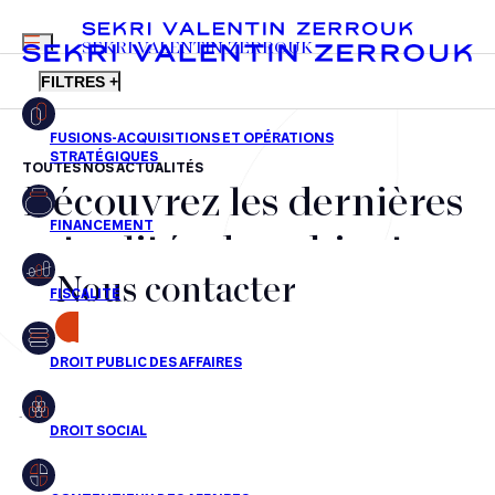
MENU
SEKRI VALENTIN ZERROUK
FILTRES +
TOUTES NOS ACTUALITÉS
Découvrez les dernières
FR
EN
Fusions-acquisitions et opérations stratégiques
actualités du cabinet,
Financement
Nous contacter
nos récompenses et nos
Fiscalité
transactions, jour après
CONTACT
Droit public des affaires
jour
Droit social
Contentieux des affaires
Aucun résultats pour cette recherche
Droit immobilier