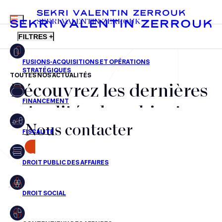
MENU
SEKRI VALENTIN ZERROUK
FILTRES +
TOUTES NOS ACTUALITÉS
Découvrez les dernières
FR
EN
Fusions-acquisitions et opérations stratégiques
actualités du cabinet,
Financement
Nous contacter
nos récompenses et nos
Fiscalité
transactions, jour après
CONTACT
Droit public des affaires
jour
Droit social
Contentieux des affaires
Aucun résultats pour cette recherche
Droit immobilier