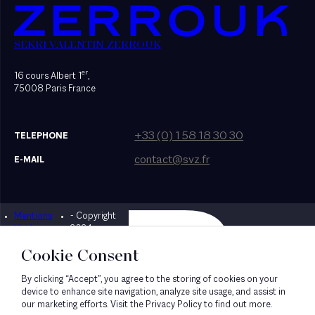
SEKRI VALENTIN ZERROUK
er
16 cours Albert 1
,
75008 Paris France
+33 (0) 1 58 18 30 30
TELEPHONE
contact@svz.fr
E-MAIL
Mentions
- Copyright
Designed by Bonhomme
légales
2024
Cookie Consent
By clicking “Accept”, you agree to the storing of cookies on your
device to enhance site navigation, analyze site usage, and assist in
our marketing efforts. Visit the Privacy Policy to find out more.