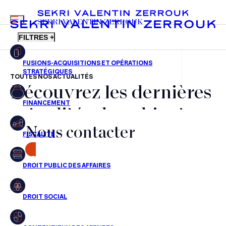
MENU
SEKRI VALENTIN ZERROUK
FILTRES +
TOUTES NOS ACTUALITÉS
Découvrez les dernières
FR
EN
Fusions-acquisitions et opérations stratégiques
actualités du cabinet,
Financement
Nous contacter
nos récompenses et nos
Fiscalité
transactions, jour après
CONTACT
Droit public des affaires
jour
Droit social
Contentieux des affaires
Aucun résultats pour cette recherche
Droit immobilier