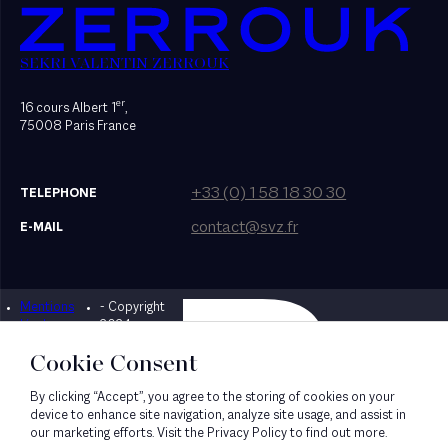
SEKRI VALENTIN ZERROUK
er
16 cours Albert 1
,
75008 Paris France
+33 (0) 1 58 18 30 30
TELEPHONE
contact@svz.fr
E-MAIL
Mentions
- Copyright
Designed by Bonhomme
légales
2024
Cookie Consent
By clicking “Accept”, you agree to the storing of cookies on your
device to enhance site navigation, analyze site usage, and assist in
our marketing efforts. Visit the Privacy Policy to find out more.