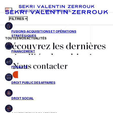
MENU
SEKRI VALENTIN ZERROUK
FILTRES +
TOUTES NOS ACTUALITÉS
Découvrez les dernières
FR
EN
Fusions-acquisitions et opérations stratégiques
actualités du cabinet,
Financement
Nous contacter
nos récompenses et nos
Fiscalité
transactions, jour après
CONTACT
Droit public des affaires
jour
Droit social
Contentieux des affaires
Aucun résultats pour cette recherche
Droit immobilier