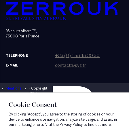
SEKRI VALENTIN ZERROUK
er
16 cours Albert 1
,
75008 Paris France
+33 (0) 1 58 18 30 30
TELEPHONE
contact@svz.fr
E-MAIL
Mentions
- Copyright
Designed by Bonhomme
légales
2024
Cookie Consent
By clicking “Accept”, you agree to the storing of cookies on your
device to enhance site navigation, analyze site usage, and assist in
our marketing efforts. Visit the Privacy Policy to find out more.