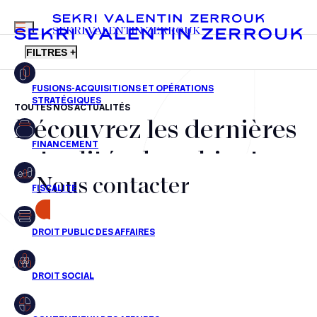
MENU
SEKRI VALENTIN ZERROUK
FILTRES +
TOUTES NOS ACTUALITÉS
Découvrez les dernières
FR
EN
Fusions-acquisitions et opérations stratégiques
actualités du cabinet,
Financement
Nous contacter
nos récompenses et nos
Fiscalité
transactions, jour après
CONTACT
Droit public des affaires
jour
Droit social
Contentieux des affaires
Aucun résultats pour cette recherche
Droit immobilier