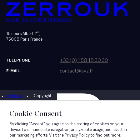
SEKRI VALENTIN ZERROUK
er
16 cours Albert 1
,
75008 Paris France
+33 (0) 1 58 18 30 30
TELEPHONE
contact@svz.fr
E-MAIL
Mentions
- Copyright
Designed by Bonhomme
légales
2024
Cookie Consent
By clicking “Accept”, you agree to the storing of cookies on your
device to enhance site navigation, analyze site usage, and assist in
our marketing efforts. Visit the Privacy Policy to find out more.