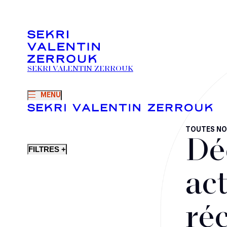
SEKRI VALENTIN ZERROUK
MENU
TOUTES NO
Dé
FILTRES +
act
ré
Fusions-acquisitions et opérations stratégiques