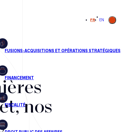
Ouvrir la
FR
EN
recherche
ières
et, nos
s