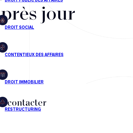
après jour
s contacter
CT