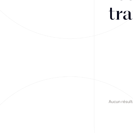
tra
Financement
Fiscalité
Droit public des affaires
Droit social
Contentieux des affaires
Droit immobilier
Restructuring
Aucun résult
Article
Cabinet
Presse