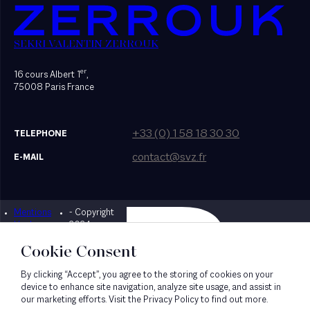
SEKRI VALENTIN ZERROUK
er
16 cours Albert 1
,
75008 Paris France
+33 (0) 1 58 18 30 30
TELEPHONE
contact@svz.fr
E-MAIL
Mentions
- Copyright
Designed by Bonhomme
légales
2024
Cookie Consent
By clicking “Accept”, you agree to the storing of cookies on your
device to enhance site navigation, analyze site usage, and assist in
our marketing efforts. Visit the Privacy Policy to find out more.