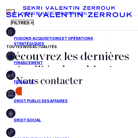
MENU
SEKRI VALENTIN ZERROUK
FILTRES +
TOUTES NOS ACTUALITÉS
Découvrez les dernières
FR
EN
Fusions-acquisitions et opérations stratégiques
actualités du cabinet,
Financement
Nous contacter
nos récompenses et nos
Fiscalité
transactions, jour après
CONTACT
Droit public des affaires
jour
Droit social
Contentieux des affaires
Aucun résultats pour cette recherche
Droit immobilier