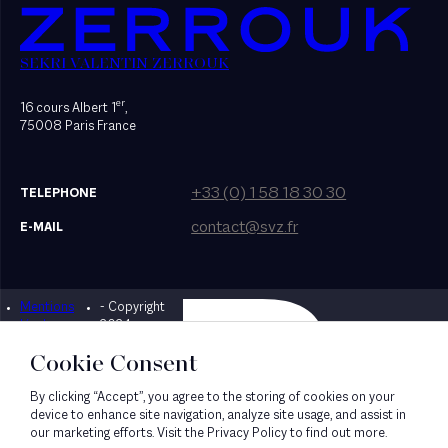
SEKRI VALENTIN ZERROUK
er
16 cours Albert 1
,
75008 Paris France
+33 (0) 1 58 18 30 30
TELEPHONE
contact@svz.fr
E-MAIL
Mentions
- Copyright
Designed by Bonhomme
légales
2024
Cookie Consent
By clicking “Accept”, you agree to the storing of cookies on your
device to enhance site navigation, analyze site usage, and assist in
our marketing efforts. Visit the Privacy Policy to find out more.