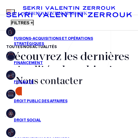
MENU
SEKRI VALENTIN ZERROUK
FILTRES +
TOUTES NOS ACTUALITÉS
Découvrez les dernières
FR
EN
Fusions-acquisitions et opérations stratégiques
actualités du cabinet,
Financement
Nous contacter
nos récompenses et nos
Fiscalité
transactions, jour après
CONTACT
Droit public des affaires
jour
Droit social
Contentieux des affaires
Aucun résultats pour cette recherche
Droit immobilier