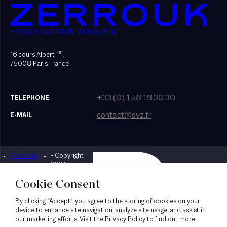
SEKRI VALENTIN ZERROUK
er
16 cours Albert 1
,
75008 Paris France
+33 (0) 1 58 18 30 30
TELEPHONE
contact@svz.fr
E-MAIL
Mentions
- Copyright
Designed by Bonhomme
légales
2024
Cookie Consent
By clicking “Accept”, you agree to the storing of cookies on your
device to enhance site navigation, analyze site usage, and assist in
our marketing efforts. Visit the Privacy Policy to find out more.