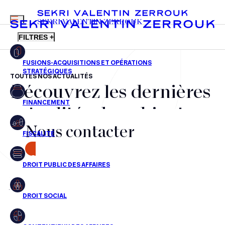
MENU
SEKRI VALENTIN ZERROUK
FILTRES +
TOUTES NOS ACTUALITÉS
Découvrez les dernières
FR
EN
Fusions-acquisitions et opérations stratégiques
actualités du cabinet,
Financement
Nous contacter
nos récompenses et nos
Fiscalité
transactions, jour après
CONTACT
Droit public des affaires
jour
Droit social
Contentieux des affaires
Aucun résultats pour cette recherche
Droit immobilier