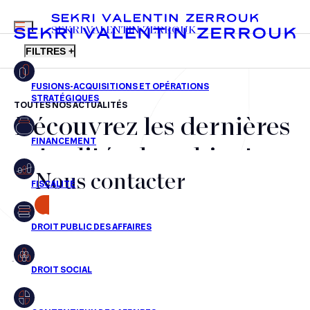
MENU
SEKRI VALENTIN ZERROUK
FILTRES +
TOUTES NOS ACTUALITÉS
Découvrez les dernières
FR
EN
Fusions-acquisitions et opérations stratégiques
actualités du cabinet,
Financement
Nous contacter
nos récompenses et nos
Fiscalité
transactions, jour après
CONTACT
Droit public des affaires
jour
Droit social
Contentieux des affaires
Aucun résultats pour cette recherche
Droit immobilier