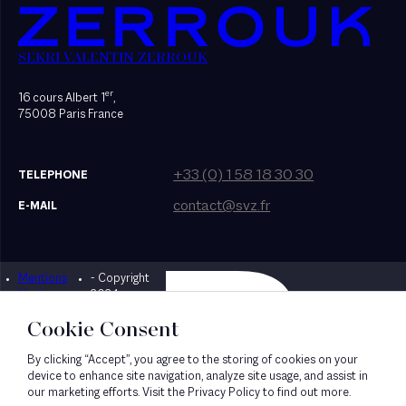
SEKRI VALENTIN ZERROUK
er
16 cours Albert 1
,
75008 Paris France
+33 (0) 1 58 18 30 30
TELEPHONE
contact@svz.fr
E-MAIL
Mentions
- Copyright
Designed by Bonhomme
légales
2024
Cookie Consent
By clicking “Accept”, you agree to the storing of cookies on your
device to enhance site navigation, analyze site usage, and assist in
our marketing efforts. Visit the Privacy Policy to find out more.