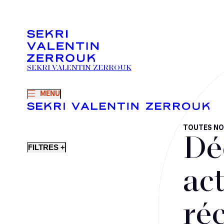
SEKRI VALENTIN ZERROUK
MENU
TOUTES NO
Dé
FILTRES +
act
ré
Fusions-acquisitions et opérations stratégiques