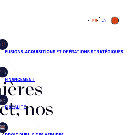
Ouvrir la
FR
EN
recherche
ières
et, nos
s