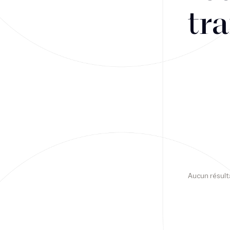
tra
Financement
Fiscalité
Droit public des affaires
Droit social
Contentieux des affaires
Droit immobilier
Restructuring
Aucun résult
Article
Cabinet
Presse