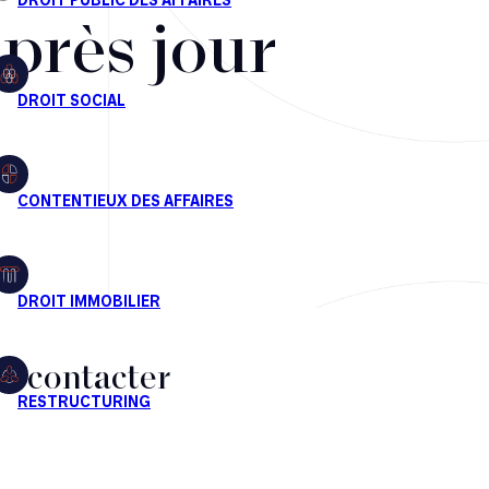
après jour
s contacter
CT