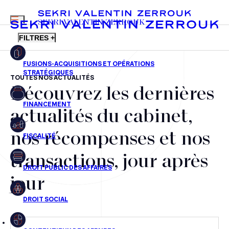
MENU
SEKRI VALENTIN ZERROUK
FILTRES +
TOUTES NOS ACTUALITÉS
Découvrez les dernières
FR
EN
Fusions-acquisitions et opérations stratégiques
actualités du cabinet,
Financement
nos récompenses et nos
Fiscalité
transactions, jour après
Droit public des affaires
jour
Droit social
Contentieux des affaires
Droit immobilier