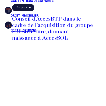
Corporate
Restructuring
Conseil d'AccesBTP dans le
cadre de l’acquisition du groupe
Sol Structure, donnant
Article
naissance à AccesSOL
Cabinet
Presse
Récompense
Transaction