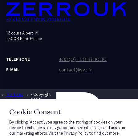
SEKRI VALENTIN ZERROUK
er
16 cours Albert 1
,
75008 Paris France
+33 (0) 1 58 18 30 30
TELEPHONE
contact@svz.fr
E-MAIL
Mentions
- Copyright
Designed by Bonhomme
légales
2024
Cookie Consent
By clicking “Accept”, you agree to the storing of cookies on your
device to enhance site navigation, analyze site usage, and assist in
our marketing efforts. Visit the Privacy Policy to find out more.