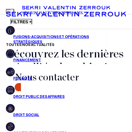
MENU
SEKRI VALENTIN ZERROUK
FILTRES +
TOUTES NOS ACTUALITÉS
Découvrez les dernières
FR
EN
Fusions-acquisitions et opérations stratégiques
actualités du cabinet,
Financement
Nous contacter
nos récompenses et nos
Fiscalité
transactions, jour après
CONTACT
Droit public des affaires
jour
Droit social
Contentieux des affaires
Aucun résultats pour cette recherche
Droit immobilier