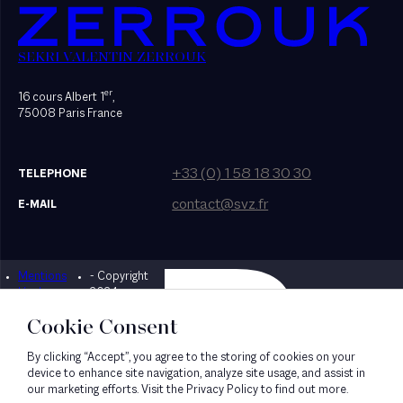
SEKRI VALENTIN ZERROUK
er
16 cours Albert 1
,
75008 Paris France
+33 (0) 1 58 18 30 30
TELEPHONE
contact@svz.fr
E-MAIL
Mentions
- Copyright
Designed by Bonhomme
légales
2024
Cookie Consent
By clicking “Accept”, you agree to the storing of cookies on your
device to enhance site navigation, analyze site usage, and assist in
our marketing efforts. Visit the Privacy Policy to find out more.