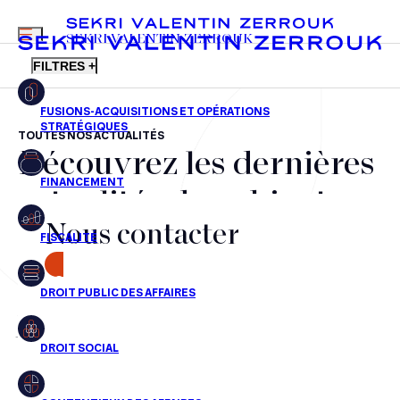
MENU
SEKRI VALENTIN ZERROUK
FILTRES +
TOUTES NOS ACTUALITÉS
Découvrez les dernières
FR
EN
Fusions-acquisitions et opérations stratégiques
actualités du cabinet,
Financement
Nous contacter
nos récompenses et nos
Fiscalité
transactions, jour après
CONTACT
Droit public des affaires
jour
Droit social
Contentieux des affaires
Aucun résultats pour cette recherche
Droit immobilier