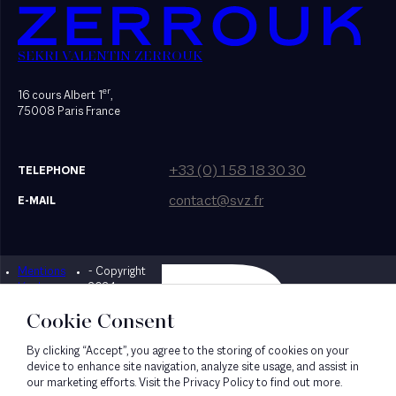
SEKRI VALENTIN ZERROUK
er
16 cours Albert 1
,
75008 Paris France
+33 (0) 1 58 18 30 30
TELEPHONE
contact@svz.fr
E-MAIL
Mentions
- Copyright
Designed by Bonhomme
légales
2024
Cookie Consent
By clicking “Accept”, you agree to the storing of cookies on your
device to enhance site navigation, analyze site usage, and assist in
our marketing efforts. Visit the Privacy Policy to find out more.