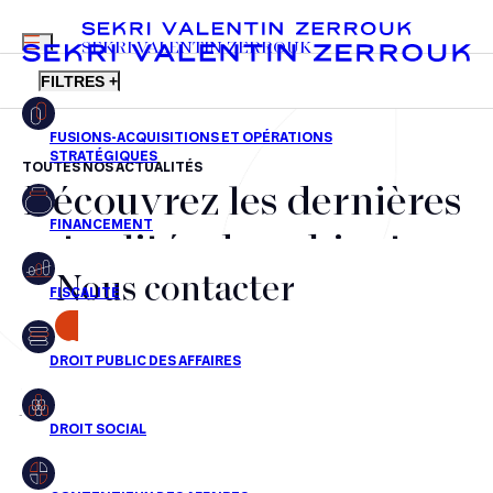
MENU
SEKRI VALENTIN ZERROUK
FILTRES +
TOUTES NOS ACTUALITÉS
Découvrez les dernières
FR
EN
Fusions-acquisitions et opérations stratégiques
actualités du cabinet,
Financement
Nous contacter
nos récompenses et nos
Fiscalité
transactions, jour après
CONTACT
Droit public des affaires
jour
Droit social
Contentieux des affaires
Aucun résultats pour cette recherche
Droit immobilier