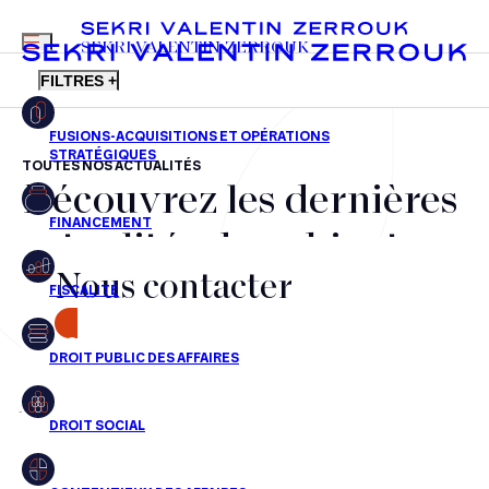
MENU
SEKRI VALENTIN ZERROUK
FILTRES +
TOUTES NOS ACTUALITÉS
Découvrez les dernières
FR
EN
Fusions-acquisitions et opérations stratégiques
actualités du cabinet,
Financement
Nous contacter
nos récompenses et nos
Fiscalité
transactions, jour après
CONTACT
Droit public des affaires
jour
Droit social
Contentieux des affaires
Aucun résultats pour cette recherche
Droit immobilier