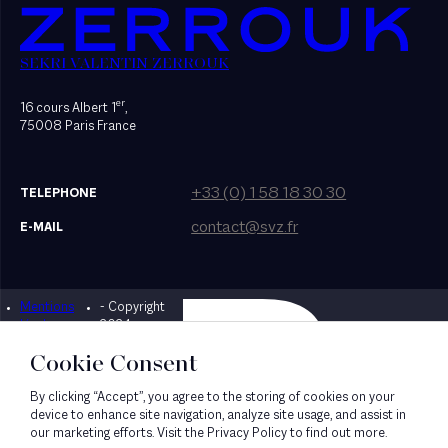
SEKRI VALENTIN ZERROUK
er
16 cours Albert 1
,
75008 Paris France
+33 (0) 1 58 18 30 30
TELEPHONE
contact@svz.fr
E-MAIL
Mentions
- Copyright
Designed by Bonhomme
légales
2024
Cookie Consent
By clicking “Accept”, you agree to the storing of cookies on your
device to enhance site navigation, analyze site usage, and assist in
our marketing efforts. Visit the Privacy Policy to find out more.