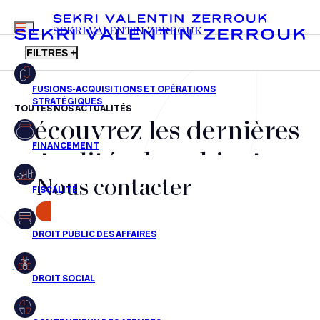
MENU
SEKRI VALENTIN ZERROUK
FILTRES +
TOUTES NOS ACTUALITÉS
Découvrez les dernières
FR
EN
Fusions-acquisitions et opérations stratégiques
actualités du cabinet,
Financement
Nous contacter
nos récompenses et nos
Fiscalité
transactions, jour après
CONTACT
Droit public des affaires
jour
Droit social
Contentieux des affaires
Aucun résultats pour cette recherche
Droit immobilier