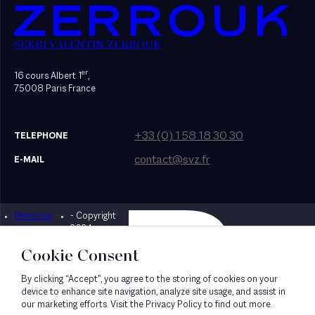
SEKRI VALENTIN ZERROUK
er
16 cours Albert 1
,
75008 Paris France
+33 (0) 1 58 18 30 30
TELEPHONE
contact@svz.fr
E-MAIL
Mentions
- Copyright
Designed by Bonhomme
légales
2024
Cookie Consent
By clicking “Accept”, you agree to the storing of cookies on your
device to enhance site navigation, analyze site usage, and assist in
our marketing efforts. Visit the Privacy Policy to find out more.