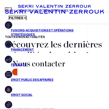
MENU
SEKRI VALENTIN ZERROUK
FILTRES +
TOUTES NOS ACTUALITÉS
Découvrez les dernières
FR
EN
Fusions-acquisitions et opérations stratégiques
actualités du cabinet,
Financement
Nous contacter
nos récompenses et nos
Fiscalité
transactions, jour après
CONTACT
Droit public des affaires
jour
Droit social
Contentieux des affaires
Aucun résultats pour cette recherche
Droit immobilier