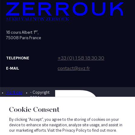
SEKRI VALENTIN ZERROUK
er
16 cours Albert 1
,
75008 Paris France
+33 (0) 1 58 18 30 30
TELEPHONE
contact@svz.fr
E-MAIL
Mentions
- Copyright
Designed by Bonhomme
légales
2024
Cookie Consent
By clicking “Accept”, you agree to the storing of cookies on your
device to enhance site navigation, analyze site usage, and assist in
our marketing efforts. Visit the Privacy Policy to find out more.