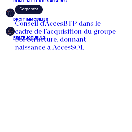
Corporate
Restructuring
Conseil d'AccesBTP dans le
cadre de l’acquisition du groupe
Sol Structure, donnant
Article
naissance à AccesSOL
Cabinet
Presse
Récompense
Transaction