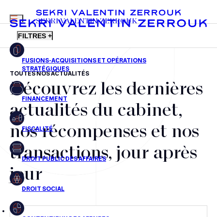
MENU
SEKRI VALENTIN ZERROUK
FILTRES +
TOUTES NOS ACTUALITÉS
Découvrez les dernières
FR
EN
Fusions-acquisitions et opérations stratégiques
actualités du cabinet,
Financement
nos récompenses et nos
Fiscalité
transactions, jour après
Droit public des affaires
jour
Droit social
Contentieux des affaires
Droit immobilier