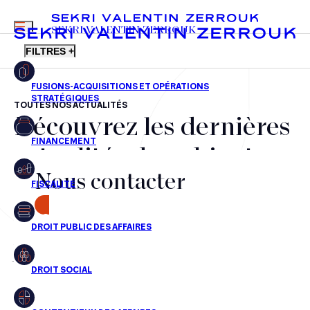
MENU
SEKRI VALENTIN ZERROUK
FILTRES +
TOUTES NOS ACTUALITÉS
Découvrez les dernières
FR
EN
Fusions-acquisitions et opérations stratégiques
actualités du cabinet,
Financement
Nous contacter
nos récompenses et nos
Fiscalité
transactions, jour après
CONTACT
Droit public des affaires
jour
Droit social
Contentieux des affaires
Aucun résultats pour cette recherche
Droit immobilier