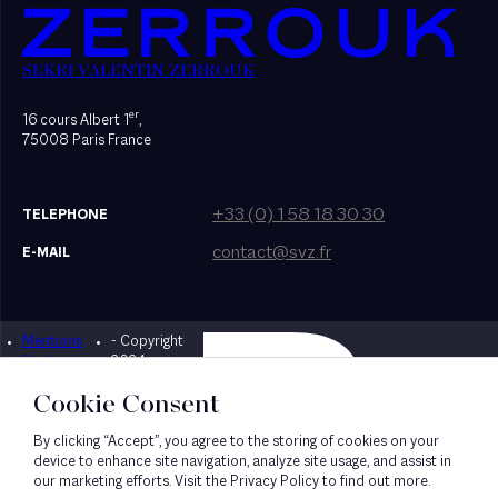
SEKRI VALENTIN ZERROUK
er
16 cours Albert 1
,
75008 Paris France
+33 (0) 1 58 18 30 30
TELEPHONE
contact@svz.fr
E-MAIL
Mentions
- Copyright
Designed by Bonhomme
légales
2024
Cookie Consent
By clicking “Accept”, you agree to the storing of cookies on your
device to enhance site navigation, analyze site usage, and assist in
our marketing efforts. Visit the Privacy Policy to find out more.