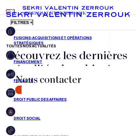
MENU
SEKRI VALENTIN ZERROUK
FILTRES +
TOUTES NOS ACTUALITÉS
Découvrez les dernières
FR
EN
Fusions-acquisitions et opérations stratégiques
actualités du cabinet,
Financement
Nous contacter
nos récompenses et nos
Fiscalité
transactions, jour après
CONTACT
Droit public des affaires
jour
Droit social
Contentieux des affaires
Aucun résultats pour cette recherche
Droit immobilier