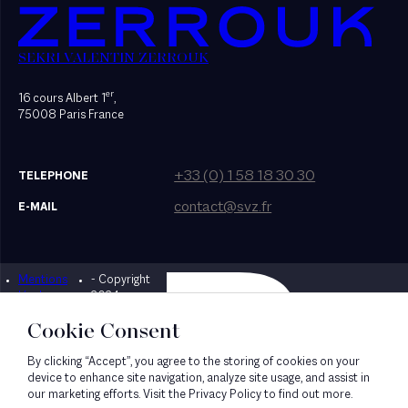
SEKRI VALENTIN ZERROUK
er
16 cours Albert 1
,
75008 Paris France
+33 (0) 1 58 18 30 30
TELEPHONE
contact@svz.fr
E-MAIL
Mentions
- Copyright
Designed by Bonhomme
légales
2024
Cookie Consent
By clicking “Accept”, you agree to the storing of cookies on your
device to enhance site navigation, analyze site usage, and assist in
our marketing efforts. Visit the Privacy Policy to find out more.