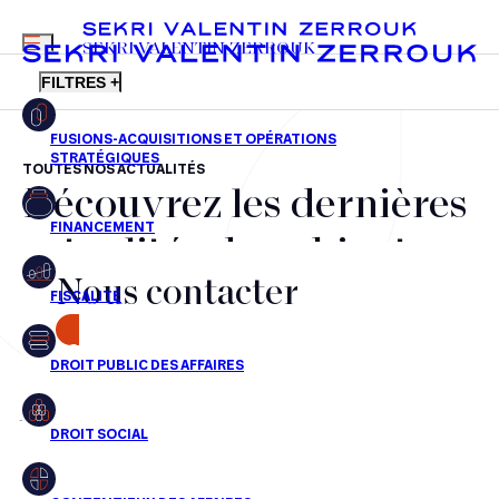
MENU
SEKRI VALENTIN ZERROUK
FILTRES +
TOUTES NOS ACTUALITÉS
Découvrez les dernières
FR
EN
Fusions-acquisitions et opérations stratégiques
actualités du cabinet,
Financement
Nous contacter
nos récompenses et nos
Fiscalité
transactions, jour après
CONTACT
Droit public des affaires
jour
Droit social
Contentieux des affaires
Aucun résultats pour cette recherche
Droit immobilier