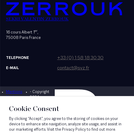
SEKRI VALENTIN ZERROUK
er
16 cours Albert 1
,
75008 Paris France
+33 (0) 1 58 18 30 30
TELEPHONE
contact@svz.fr
E-MAIL
Mentions
- Copyright
Designed by Bonhomme
légales
2024
Cookie Consent
By clicking “Accept”, you agree to the storing of cookies on your
device to enhance site navigation, analyze site usage, and assist in
our marketing efforts. Visit the Privacy Policy to find out more.