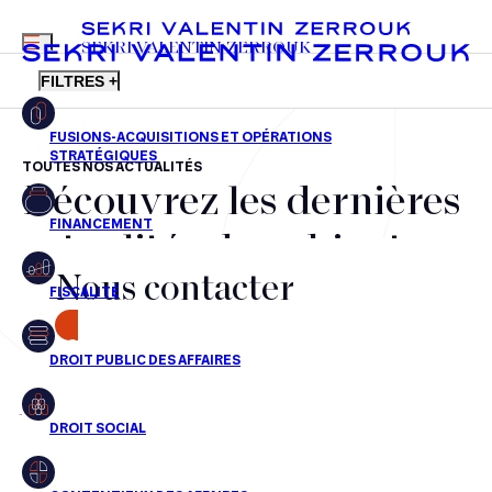
MENU
SEKRI VALENTIN ZERROUK
FILTRES +
TOUTES NOS ACTUALITÉS
Découvrez les dernières
FR
EN
Fusions-acquisitions et opérations stratégiques
actualités du cabinet,
Financement
Nous contacter
nos récompenses et nos
Fiscalité
transactions, jour après
CONTACT
Droit public des affaires
jour
Droit social
Contentieux des affaires
Aucun résultats pour cette recherche
Droit immobilier