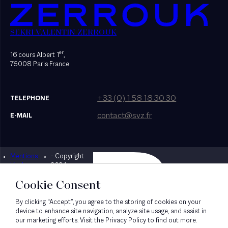
SEKRI VALENTIN ZERROUK
er
16 cours Albert 1
,
75008 Paris France
+33 (0) 1 58 18 30 30
TELEPHONE
contact@svz.fr
E-MAIL
Mentions
- Copyright
Designed by Bonhomme
légales
2024
Cookie Consent
By clicking “Accept”, you agree to the storing of cookies on your
device to enhance site navigation, analyze site usage, and assist in
our marketing efforts. Visit the Privacy Policy to find out more.