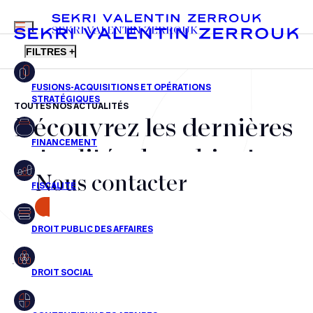
MENU
SEKRI VALENTIN ZERROUK
FILTRES +
TOUTES NOS ACTUALITÉS
Découvrez les dernières
FR
EN
Fusions-acquisitions et opérations stratégiques
actualités du cabinet,
Financement
Nous contacter
nos récompenses et nos
Fiscalité
transactions, jour après
CONTACT
Droit public des affaires
jour
Droit social
Contentieux des affaires
Aucun résultats pour cette recherche
Droit immobilier