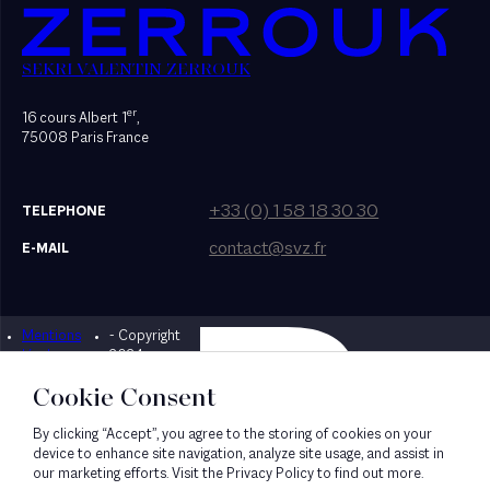
SEKRI VALENTIN ZERROUK
er
16 cours Albert 1
,
75008 Paris France
+33 (0) 1 58 18 30 30
TELEPHONE
contact@svz.fr
E-MAIL
Mentions
- Copyright
Designed by Bonhomme
légales
2024
Cookie Consent
By clicking “Accept”, you agree to the storing of cookies on your
device to enhance site navigation, analyze site usage, and assist in
our marketing efforts. Visit the Privacy Policy to find out more.