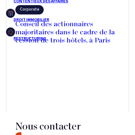
Corporate
Restructuring
Conseil des actionnaires
majoritaires dans le cadre de la
cession de trois hôtels, à Paris
Article
Cabinet
Presse
Récompense
Transaction
Nous contacter