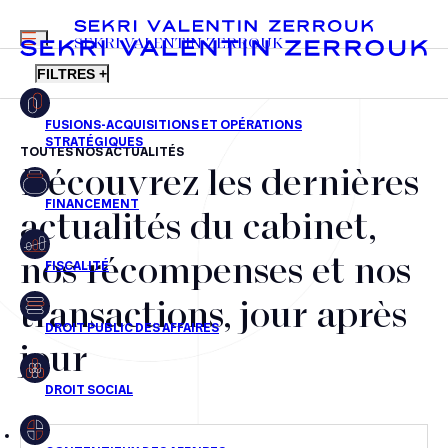
MENU
SEKRI VALENTIN ZERROUK
FILTRES +
TOUTES NOS ACTUALITÉS
Découvrez les dernières
FR
EN
Fusions-acquisitions et opérations stratégiques
actualités du cabinet,
Financement
nos récompenses et nos
Fiscalité
transactions, jour après
Droit public des affaires
jour
Droit social
Contentieux des affaires
Droit immobilier