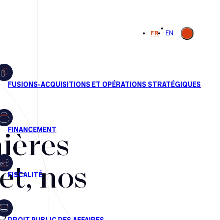
Ouvrir la
FR
EN
recherche
ières
et, nos
s