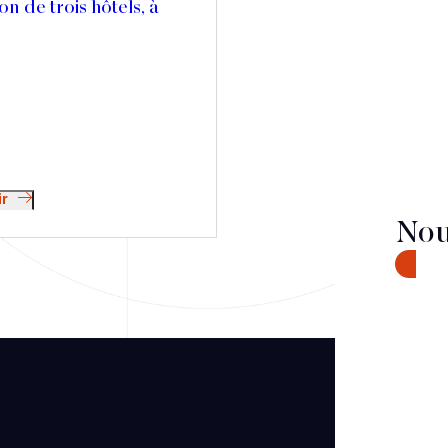
on de trois hôtels, à
ir
Nou
CONTA