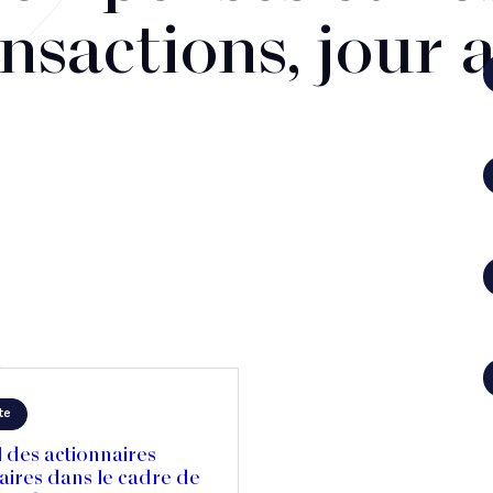
nsactions, jour 
te
 des actionnaires
aires dans le cadre de