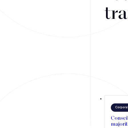
Fusions-acquisitions et opérations stratégiques
tra
Financement
Fiscalité
Droit public des affaires
Droit social
Contentieux des affaires
Droit immobilier
Restructuring
Corpora
Article
Conseil
majorit
Cabinet