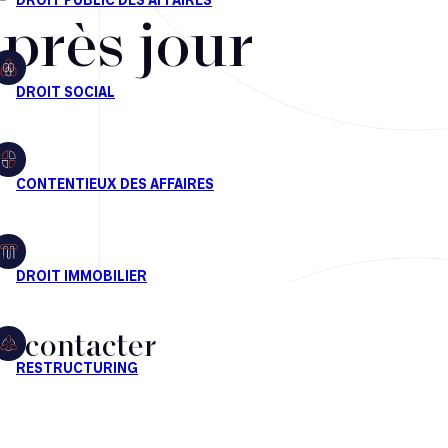
après jour
s contacter
CT