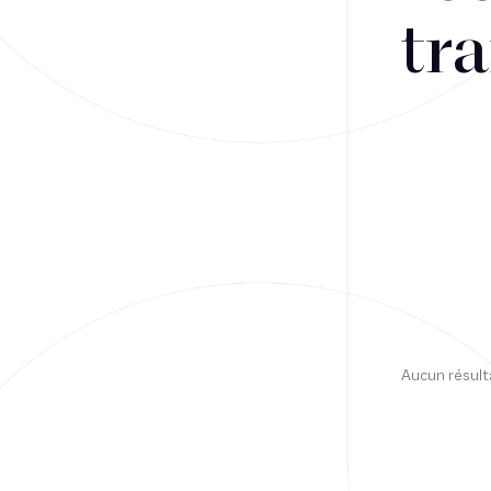
tra
Financement
Fiscalité
Droit public des affaires
Droit social
Contentieux des affaires
Droit immobilier
Restructuring
Aucun résult
Article
Cabinet
Presse