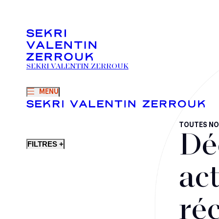
SEKRI VALENTIN ZERROUK
MENU
TOUTES NO
Dé
FILTRES +
act
ré
Fusions-acquisitions et opérations stratégiques