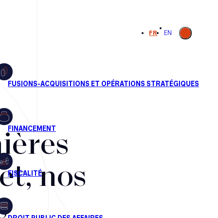
Ouvrir la
FR
EN
recherche
ières
et, nos
s