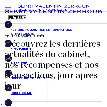
MENU
SEKRI VALENTIN ZERROUK
FILTRES +
TOUTES NOS ACTUALITÉS
Découvrez les dernières
FR
EN
Fusions-acquisitions et opérations stratégiques
actualités du cabinet,
Financement
nos récompenses et nos
Fiscalité
transactions, jour après
Droit public des affaires
jour
Droit social
Contentieux des affaires
Droit immobilier