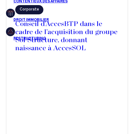
Corporate
Restructuring
Conseil d'AccesBTP dans le
cadre de l’acquisition du groupe
Sol Structure, donnant
Article
naissance à AccesSOL
Cabinet
Presse
Récompense
Transaction