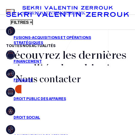
MENU
SEKRI VALENTIN ZERROUK
FILTRES +
TOUTES NOS ACTUALITÉS
Découvrez les dernières
FR
EN
Fusions-acquisitions et opérations stratégiques
actualités du cabinet,
Financement
Nous contacter
nos récompenses et nos
Fiscalité
transactions, jour après
CONTACT
Droit public des affaires
jour
Droit social
Contentieux des affaires
Aucun résultats pour cette recherche
Droit immobilier