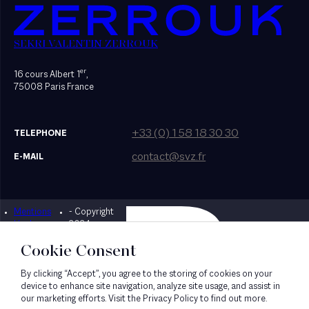
SEKRI VALENTIN ZERROUK
er
16 cours Albert 1
,
75008 Paris France
+33 (0) 1 58 18 30 30
TELEPHONE
contact@svz.fr
E-MAIL
Mentions
- Copyright
Designed by Bonhomme
légales
2024
Cookie Consent
By clicking “Accept”, you agree to the storing of cookies on your
device to enhance site navigation, analyze site usage, and assist in
our marketing efforts. Visit the Privacy Policy to find out more.