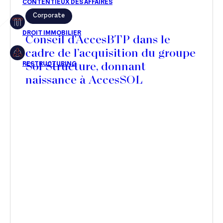
Corporate
Restructuring
Conseil d'AccesBTP dans le
cadre de l’acquisition du groupe
Sol Structure, donnant
Article
naissance à AccesSOL
Cabinet
Presse
Récompense
Transaction