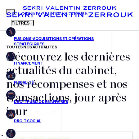
MENU
SEKRI VALENTIN ZERROUK
FILTRES +
TOUTES NOS ACTUALITÉS
Découvrez les dernières
FR
EN
Fusions-acquisitions et opérations stratégiques
actualités du cabinet,
Financement
nos récompenses et nos
Fiscalité
transactions, jour après
Droit public des affaires
jour
Droit social
Contentieux des affaires
Droit immobilier