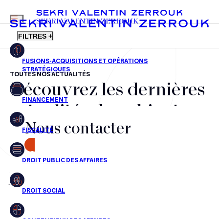
MENU
SEKRI VALENTIN ZERROUK
FILTRES +
TOUTES NOS ACTUALITÉS
Découvrez les dernières
FR
EN
Fusions-acquisitions et opérations stratégiques
actualités du cabinet,
Financement
Nous contacter
nos récompenses et nos
Fiscalité
transactions, jour après
CONTACT
Droit public des affaires
jour
Droit social
Contentieux des affaires
Aucun résultats pour cette recherche
Droit immobilier