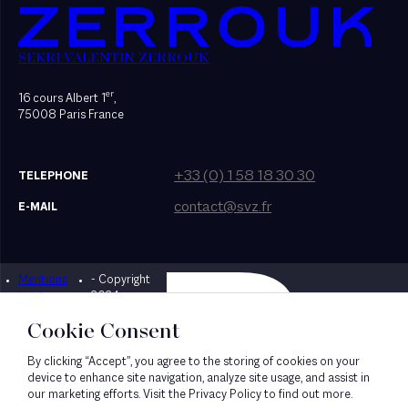
SEKRI VALENTIN ZERROUK
er
16 cours Albert 1
,
75008 Paris France
+33 (0) 1 58 18 30 30
TELEPHONE
contact@svz.fr
E-MAIL
Mentions
- Copyright
Designed by Bonhomme
légales
2024
Cookie Consent
By clicking “Accept”, you agree to the storing of cookies on your
device to enhance site navigation, analyze site usage, and assist in
our marketing efforts. Visit the Privacy Policy to find out more.