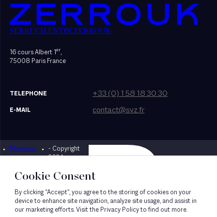
SEKRI VALENTIN ZERROUK
er
16 cours Albert 1
,
75008 Paris France
+33 (0) 1 58 18 30 30
TELEPHONE
contact@svz.fr
E-MAIL
Mentions
- Copyright
Designed by Bonhomme
légales
2024
Cookie Consent
By clicking “Accept”, you agree to the storing of cookies on your
device to enhance site navigation, analyze site usage, and assist in
our marketing efforts. Visit the Privacy Policy to find out more.