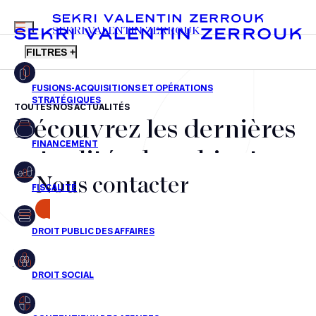
MENU
SEKRI VALENTIN ZERROUK
FILTRES +
TOUTES NOS ACTUALITÉS
Découvrez les dernières
FR
EN
Fusions-acquisitions et opérations stratégiques
actualités du cabinet,
Financement
Nous contacter
nos récompenses et nos
Fiscalité
transactions, jour après
CONTACT
Droit public des affaires
jour
Droit social
Contentieux des affaires
Aucun résultats pour cette recherche
Droit immobilier