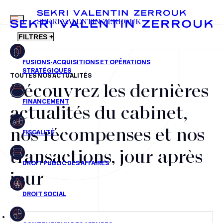
MENU
SEKRI VALENTIN ZERROUK
FILTRES +
TOUTES NOS ACTUALITÉS
Découvrez les dernières
FR
EN
Fusions-acquisitions et opérations stratégiques
actualités du cabinet,
Financement
nos récompenses et nos
Fiscalité
transactions, jour après
Droit public des affaires
jour
Droit social
Contentieux des affaires
Droit immobilier