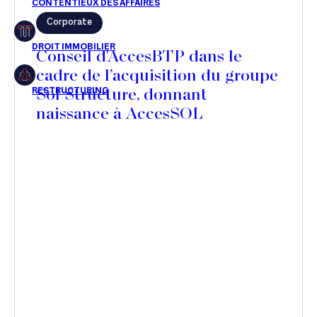
Corporate
Restructuring
Conseil d'AccesBTP dans le
cadre de l’acquisition du groupe
Sol Structure, donnant
Article
naissance à AccesSOL
Cabinet
Presse
Récompense
Transaction