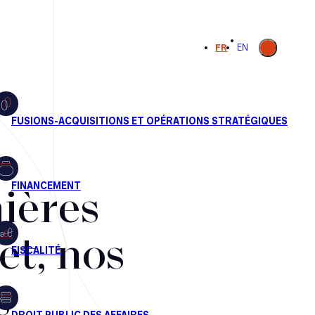
Ouvrir la
FR
EN
recherche
ières
et, nos
s