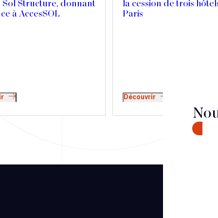
 Sol Structure, donnant
la cession de trois hôtel
nce à AccesSOL
Paris
ir
Découvrir
Nou
CONTA