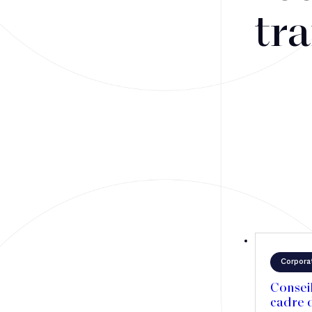
Fusions-acquisitions et opérations stratégiques
tra
Financement
Fiscalité
Droit public des affaires
Droit social
Contentieux des affaires
Droit immobilier
Restructuring
Corpora
Article
Consei
cadre d
Cabinet