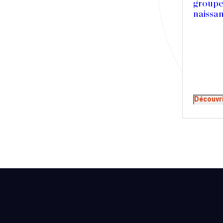
groupe
Presse
naissa
Récompense
Transaction
Découvr