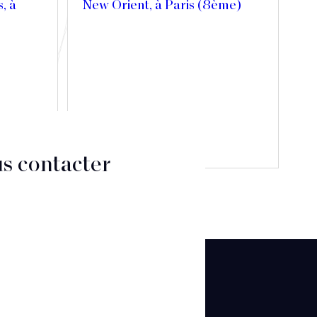
s, à
New Orient, à Paris (8ème)
Découvrir
s contacter
CT