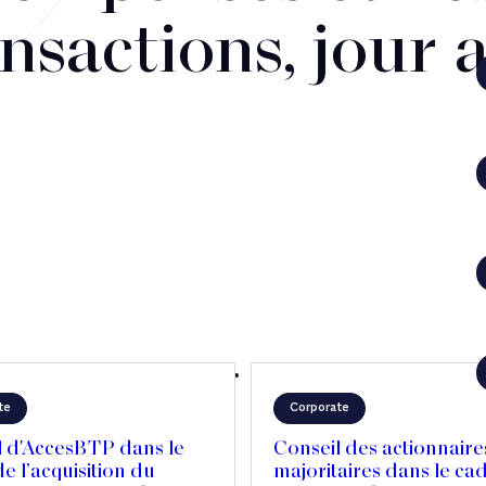
nsactions, jour 
te
Corporate
l d'AccesBTP dans le
Conseil des actionnaire
e l’acquisition du
majoritaires dans le ca