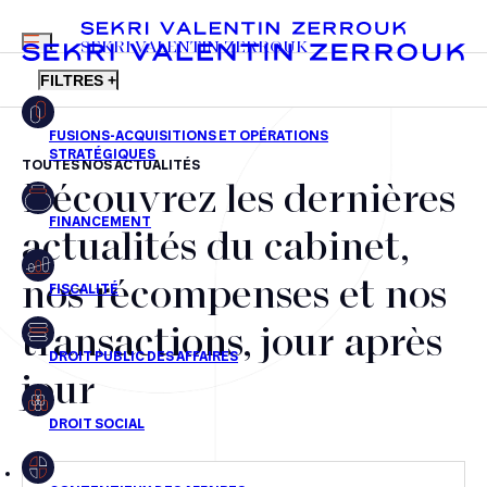
MENU
SEKRI VALENTIN ZERROUK
FILTRES +
TOUTES NOS ACTUALITÉS
Découvrez les dernières
FR
EN
Fusions-acquisitions et opérations stratégiques
actualités du cabinet,
Financement
nos récompenses et nos
Fiscalité
transactions, jour après
Droit public des affaires
jour
Droit social
Contentieux des affaires
Droit immobilier