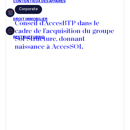
Corporate
Restructuring
Conseil d'AccesBTP dans le
cadre de l’acquisition du groupe
Sol Structure, donnant
Article
naissance à AccesSOL
Cabinet
Presse
Récompense
Transaction