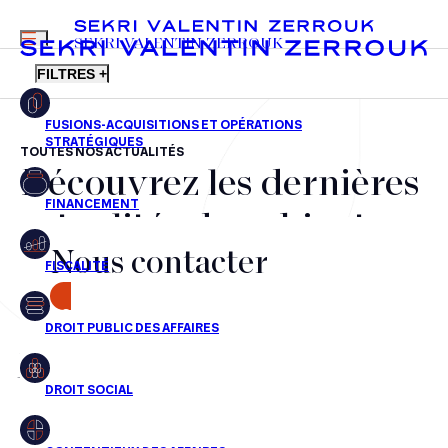
MENU
SEKRI VALENTIN ZERROUK
FILTRES +
TOUTES NOS ACTUALITÉS
Découvrez les dernières
FR
EN
Fusions-acquisitions et opérations stratégiques
actualités du cabinet,
Financement
Nous contacter
nos récompenses et nos
Fiscalité
transactions, jour après
CONTACT
Droit public des affaires
jour
Droit social
Contentieux des affaires
Aucun résultats pour cette recherche
Droit immobilier