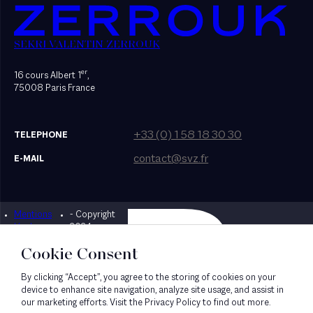
SEKRI VALENTIN ZERROUK
er
16 cours Albert 1
,
75008 Paris France
+33 (0) 1 58 18 30 30
TELEPHONE
contact@svz.fr
E-MAIL
Mentions
- Copyright
Designed by Bonhomme
légales
2024
Cookie Consent
By clicking “Accept”, you agree to the storing of cookies on your
device to enhance site navigation, analyze site usage, and assist in
our marketing efforts. Visit the Privacy Policy to find out more.